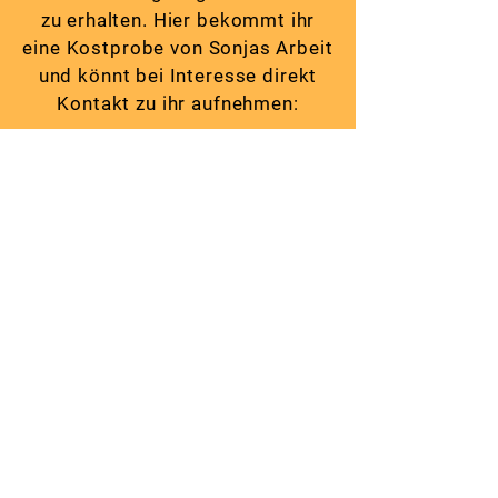
zu erhalten. Hier bekommt ihr
eine Kostprobe von Sonjas Arbeit
und könnt bei Interesse direkt
Kontakt zu ihr aufnehmen:
Kontakt
Waldbachhof Weber-Schork eGbR
Watterbach 23
63931 Kirchzell
hallo@waldbachhof.de
Impressum
Datenschutzerklärung