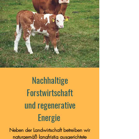
Nachhaltige
Forstwirtschaft
und regenerative
Energie
Neben der Landwirtschaft betreiben wir
naturgemäß langfristig ausgerichtete