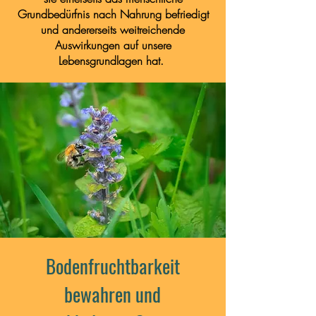
Grundbedürfnis nach Nahrung befriedigt
und andererseits weitreichende
Auswirkungen auf unsere
Lebensgrundlagen hat.
Bodenfruchtbarkeit
bewahren und