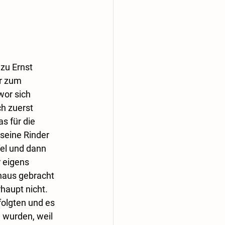
zu Ernst 
r zum 
wor sich 
h zuerst 
s für die 
seine Rinder 
el und dann 
 eigens 
haus gebracht 
haupt nicht. 
olgten und es 
 wurden, weil 