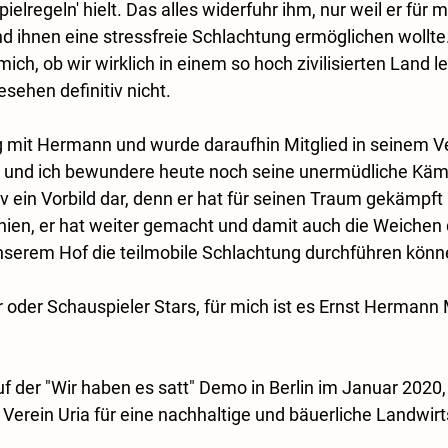
Spielregeln' hielt. Das alles widerfuhr ihm, nur weil er für
d ihnen eine stressfreie Schlachtung ermöglichen wollte.
ch, ob wir wirklich in einem so hoch zivilisierten Land l
sehen definitiv nicht.
g mit Hermann und wurde daraufhin Mitglied in seinem Ver
r und ich bewundere heute noch seine unermüdliche Kämp
itiv ein Vorbild dar, denn er hat für seinen Traum gekämpf
ien, er hat weiter gemacht und damit auch die Weichen da
nserem Hof die teilmobile Schlachtung durchführen könn
er oder Schauspieler Stars, für mich ist es Ernst Hermann 
f der "Wir haben es satt" Demo in Berlin im Januar 2020, 
rein Uria für eine nachhaltige und bäuerliche Landwirt