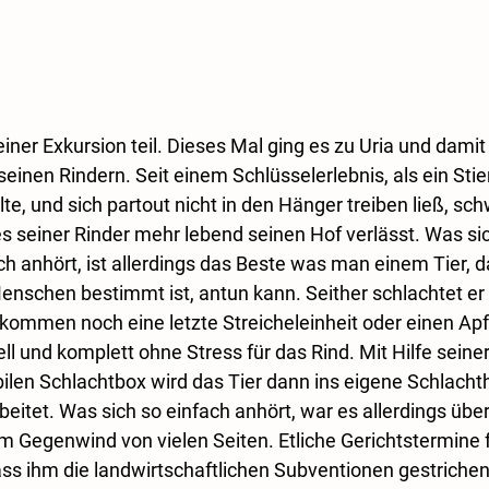
ner Exkursion teil. Dieses Mal ging es zu Uria und damit 
inen Rindern. Seit einem Schlüsselerlebnis, als ein Stie
te, und sich partout nicht in den Hänger treiben ließ, sch
 seiner Rinder mehr lebend seinen Hof verlässt. Was sic
ch anhört, ist allerdings das Beste was man einem Tier, da
nschen bestimmt ist, antun kann. Seither schlachtet er 
ekommen noch eine letzte Streicheleinheit oder einen Apf
ll und komplett ohne Stress für das Rind. Mit Hilfe seiner
bilen Schlachtbox wird das Tier dann ins eigene Schlacht
beitet. Was sich so einfach anhört, war es allerdings über
Gegenwind von vielen Seiten. Etliche Gerichtstermine f
ass ihm die landwirtschaftlichen Subventionen gestrichen