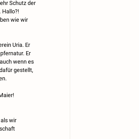
 mehr Schutz der 
 Hallo?! 
eben wie wir 
ein Uria. Er 
fernatur. Er 
t auch wenn es 
für gestellt, 
en. 
Maier!
als wir 
schaft 